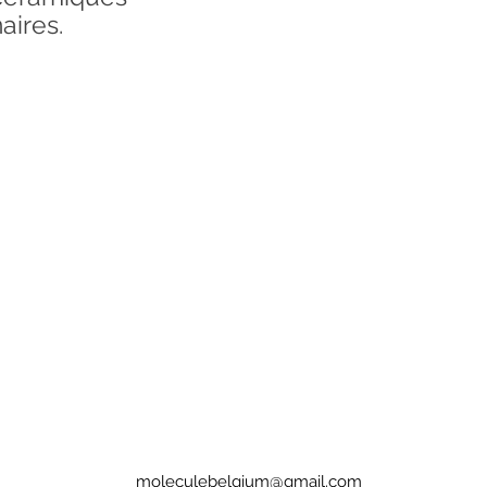
aires.
moleculebelgium@gmail.com