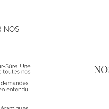
R NOS
NO
ur-Sûre. Une
c toutes nos
s demandes
en entendu
 céramiques